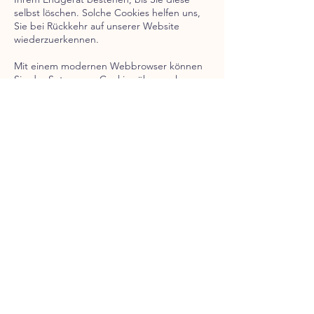
selbst löschen. Solche Cookies helfen uns,
Sie bei Rückkehr auf unserer Website
wiederzuerkennen.
Mit einem modernen Webbrowser können
Sie das Setzen von Cookies überwachen,
einschränken oder unterbinden. Viele
Webbrowser lassen sich so konfigurieren,
dass Cookies mit dem Schließen des
Programms von selbst gelöscht werden. Die
Deaktivierung von Cookies kann eine
eingeschränkte Funktionalität unserer
Website zur Folge haben.
Das Setzen von Cookies, die zur Ausübung
elektronischer Kommunikationsvorgänge
oder der Bereitstellung bestimmter, von
Ihnen erwünschter Funktionen (z.B.
Warenkorb) notwendig sind, erfolgt auf
Grundlage von Art. 6 Abs. 1 lit. f DSGVO.
Als Betreiber dieser Website haben wir ein
berechtigtes Interesse an der Speicherung
von Cookies zur technisch fehlerfreien und